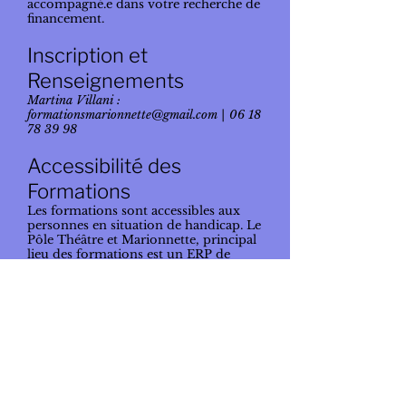
accompagné.e dans votre recherche de
financement.
Inscription et
Renseignements
Martina Villani :
formationsmarionnette@gmail.com
|
06 18
78 39 98
Accessibilité des
Formations
Les formations sont accessibles aux
personnes en situation de handicap. Le
Pôle Théâtre et Marionnette, principal
lieu des formations est un ERP de
5ème catégorie qui respecte les critères
d’accessibilité. Pour tout projet de
formation au sein de l’organisme,
veuillez contacter l’organisme de
formation, notre référente Handicap
vous accompagnera tout au long de
votre projet de formation.
Coordonnées du référent Handicap :
Coline Agard
06 18 78 39 98
|