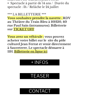
• Spectacle à partir de 14 ans / Durée du
spectacle : 1h / Relâche le 24 juillet
*** LA BILLETTERIE ***
Vous souhaitez prendre la navette :
RDV
au Théâtre du Train Bleu à 10H20, 40
rue Paul Saïn (intramuros).
Billetterie
sur
TICKET'OFF
Vous avez un véhicule :
vous pouvez
acheter votre billet sur le site du pôle
culturel Jean Ferrat et venir directement
à Sauveterre. Le spectacle démarre à
11H.
Billetterie en ligne ici
+ INFOS
TEASER
CONTACT