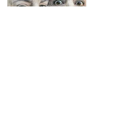
4-12 JUILLET
•
10H00
•
L'ÉVEILLEUR
Spectacle explosif, poétique et joyeux,